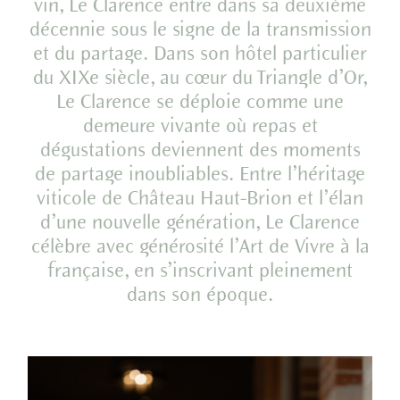
vin, Le Clarence entre dans sa deuxième
décennie sous le signe de la transmission
et du partage. Dans son hôtel particulier
du XIXe siècle, au cœur du Triangle d’Or,
Le Clarence se déploie comme une
demeure vivante où repas et
dégustations deviennent des moments
de partage inoubliables. Entre l’héritage
viticole de Château Haut-Brion et l’élan
d’une nouvelle génération, Le Clarence
célèbre avec générosité l’Art de Vivre à la
française, en s’inscrivant pleinement
dans son époque.